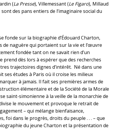
ardin (
La Presse
), Villemessant (
Le Figaro
), Millaud
e sont des pans entiers de l’imaginaire social du
e fonde sur la biographie d’Édouard Charton,
 de naguère qui portaient sur la vie et l’œuvre
itement fondée tant on ne savait rien d’un
e prend dès lors à espérer que des recherches
res trajectoires dignes d’intérêt. Né dans une
t ses études à Paris où il croise les milieux
marquer à jamais. Il fait ses premières armes de
nstruction élémentaire et de la Société de la Morale
ise saint-simonienne à la veille de la monarchie de
1 divise le mouvement et provoque le retrait de
engagement – qui mélange bienfaisance,
 foi dans le progrès, droits du peuple . . . – que
biographie du jeune Charton et la présentation de