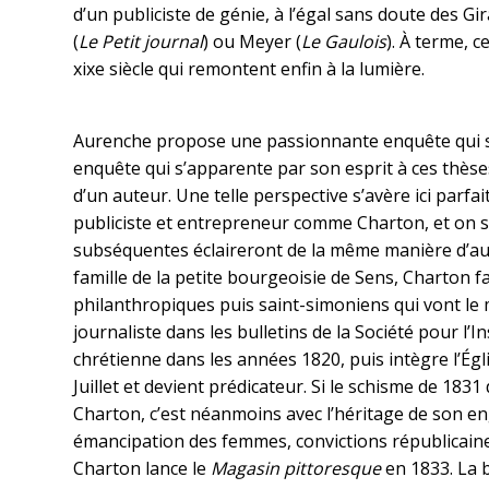
d’un publiciste de génie, à l’égal sans doute des Gir
(
Le Petit journal
) ou Meyer (
Le Gaulois
). À terme, c
xixe siècle qui remontent enfin à la lumière.
Aurenche propose une passionnante enquête qui s
enquête qui s’apparente par son esprit à ces thèses
d’un auteur. Une telle perspective s’avère ici parfa
publiciste et entrepreneur comme Charton, et on s
subséquentes éclaireront de la même manière d’aut
famille de la petite bourgeoisie de Sens, Charton fai
philanthropiques puis saint-simoniens qui vont le 
journaliste dans les bulletins de la Société pour l’I
chrétienne dans les années 1820, puis intègre l’Égl
Juillet et devient prédicateur. Si le schisme de 183
Charton, c’est néanmoins avec l’héritage de son 
émancipation des femmes, convictions républicaines,
Charton lance le
Magasin pittoresque
en 1833. La 