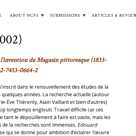
E
ABOUT NCFS
SUBMISSIONS
ARTICLES & REVIE
in
igation
2002)
l’invention du
Magasin pittoresque
(1833-
 2-7453-0664-2
inscrit dans le renouvellement des études de la
uis quelques années. La recherche actuelle (autour
-Ève Thérenty, Alain Vaillant et bien d’autres)
 longtemps englouti. Travail difficile car ces
ant le dépouillement à faire est vaste, mais les
s de la recherches sont immenses.
Edouard
rise qui se donne pour ambition d’éclairer l’œuvre