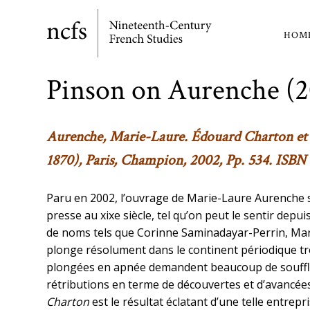
Skip
to
HOM
Ma
main
content
nav
Pinson on Aurenche (
Aurenche, Marie-Laure.
Édouard Charton et 
1870)
, Paris, Champion, 2002, Pp. 534. ISBN
Paru en 2002, l’ouvrage de Marie-Laure Aurenche s’
presse au xixe siècle, tel qu’on peut le sentir dep
de noms tels que Corinne Saminadayar-Perrin, Marie
plonge résolument dans le continent périodique trop
plongées en apnée demandent beaucoup de souffle t
rétributions en terme de découvertes et d’avancée
Charton
est le résultat éclatant d’une telle entrep