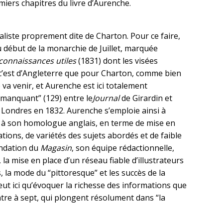
miers chapitres du livre d’Aurenche.
aliste proprement dite de Charton. Pour ce faire,
u début de la monarchie de Juillet, marquée
 connaissances utiles
(1831) dont les visées
 c’est d’Angleterre que pour Charton, comme bien
 va venir, et Aurenche est ici totalement
 manquant” (129) entre le
Journal
de Girardin et
à Londres en 1832. Aurenche s’emploie ainsi à
t à son homologue anglais, en terme de mise en
tions, de variétés des sujets abordés et de faible
ondation du
Magasin
, son équipe rédactionnelle,
 la mise en place d’un réseau fiable d’illustrateurs
, la mode du “pittoresque” et les succès de la
ut ici qu’évoquer la richesse des informations que
atre à sept, qui plongent résolument dans “la