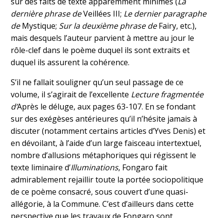
sur des faits de texte apparemment minimes (
La
dernière phrase de
Veillées III;
Le dernier paragraphe
de
Mystique;
Sur la deuxième phrase de
Fairy, etc.),
mais desquels l’auteur parvient à mettre au jour le
rôle-clef dans le poème duquel ils sont extraits et
duquel ils assurent la cohérence.
S’il ne fallait souligner qu’un seul passage de ce
volume, il s’agirait de l’excellente
Lecture fragmentée
d’
Après le déluge, aux pages 63-107. En se fondant
sur des exégèses antérieures qu’il n’hésite jamais à
discuter (notamment certains articles d’Yves Denis) et
en dévoilant, à l’aide d’un large faisceau intertextuel,
nombre d’allusions métaphoriques qui régissent le
texte liminaire d’
Illuminations
, Fongaro fait
admirablement rejaillir toute la portée sociopolitique
de ce poème consacré, sous couvert d’une quasi-
allégorie, à la Commune. C’est d’ailleurs dans cette
perspective que les travaux de Fongaro sont