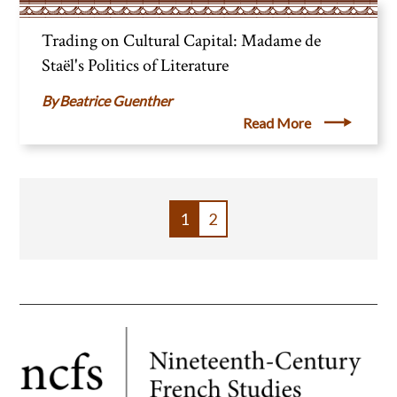
Trading on Cultural Capital: Madame de
Staël's Politics of Literature
Beatrice Guenther
Read More
PAGE
1
PAGE
2
PAGINATION